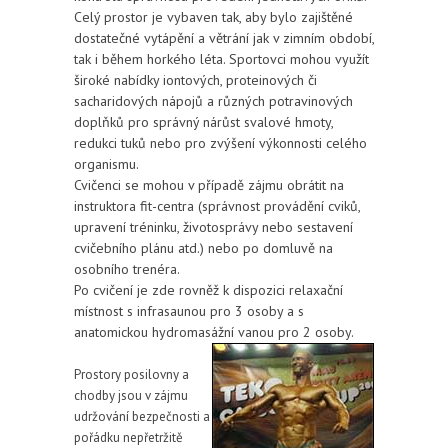
Celý prostor je vybaven tak, aby bylo zajištěné
dostatečné vytápění a větrání jak v zimním období,
tak i během horkého léta. Sportovci mohou využít
široké nabídky iontových, proteinových či
sacharidových nápojů a různých potravinových
doplňků pro správný nárůst svalové hmoty,
redukci tuků nebo pro zvýšení výkonnosti celého
organismu.
Cvičenci se mohou v případě zájmu obrátit na
instruktora fit-centra (správnost provádění cviků,
upravení tréninku, životosprávy nebo sestavení
cvičebního plánu atd.) nebo po domluvě na
osobního trenéra.
Po cvičení je zde rovněž k dispozici relaxační
místnost s infrasaunou pro 3 osoby a s
anatomickou hydromasážní vanou pro 2 osoby.
Prostory posilovny a
chodby jsou v zájmu
udržování bezpečnosti a
pořádku nepřetržitě