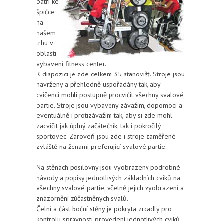
patří ke
špičce
na
našem
trhu v
oblasti
vybavení fitness center.
K dispozici je zde celkem 35 stanovišť. Stroje jsou
navrženy a přehledně uspořádány tak, aby
cvičenci mohli postupně procvičit všechny svalové
partie. Stroje jsou vybaveny závažím, dopomocí a
eventuálně i protizávažím tak, aby si zde mohl
zacvičit jak úplný začátečník, tak i pokročilý
sportovec. Zároveň jsou zde i stroje zaměřené
zvláště na ženami preferující svalové partie.
Na stěnách posilovny jsou vyobrazeny podrobné
návody a popisy jednotlivých základních cviků na
všechny svalové partie, včetně jejich vyobrazení a
znázornění zúčastněných svalů.
Čelní a část boční stěny je pokryta zrcadly pro
kontrolu správnosti provedení jednotlivých cviků.